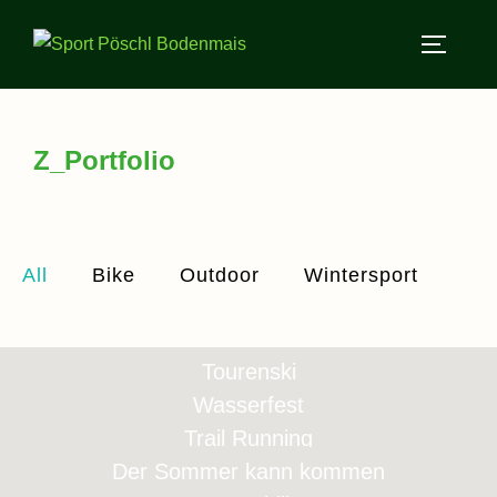
Z_Portfolio
All
Bike
Outdoor
Wintersport
Tourenski
Wasserfest
Trail Running
Der Sommer kann kommen