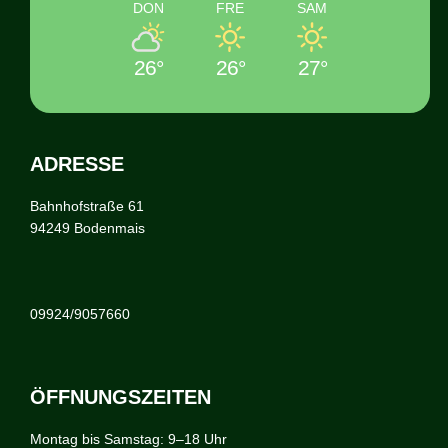
DON
FRE
SAM
26°
26°
27°
ADRESSE
Bahnhofstraße 61
94249 Bodenmais
09924/9057660
ÖFFNUNGSZEITEN
Montag bis Samstag: 9–18 Uhr