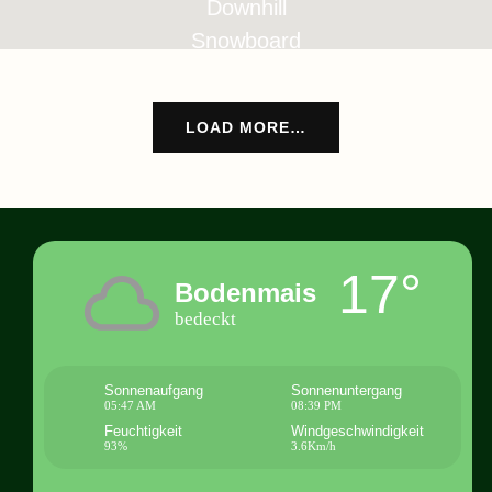
Downhill
Snowboard
LOAD MORE…
17°
Bodenmais
bedeckt
Sonnenaufgang
Sonnenuntergang
05:47 AM
08:39 PM
Feuchtigkeit
Windgeschwindigkeit
93%
3.6Km/h