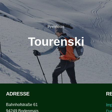
Previous
Previous
Tourenski
ADRESSE
R
Bahnhofstraße 61
Im
94249 Bodenmais
Da