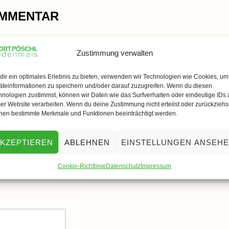
OMMENTAR
Zustimmung verwalten
veröffentlicht.
Erforderliche Felder sind mit
*
markiert
dir ein optimales Erlebnis zu bieten, verwenden wir Technologien wie Cookies, um
äteinformationen zu speichern und/oder darauf zuzugreifen. Wenn du diesen
hnologien zustimmst, können wir Daten wie das Surfverhalten oder eindeutige IDs 
er Website verarbeiten. Wenn du deine Zustimmung nicht erteilst oder zurückziehst
nen bestimmte Merkmale und Funktionen beeinträchtigt werden.
KZEPTIEREN
ABLEHNEN
EINSTELLUNGEN ANSEH
Cookie-Richtlinie
Datenschutz
Impressum